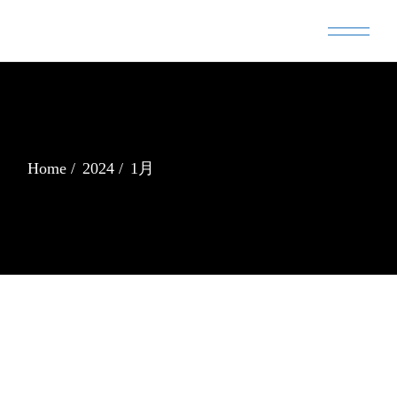
Skip
to
the
content
Home
2024
1月