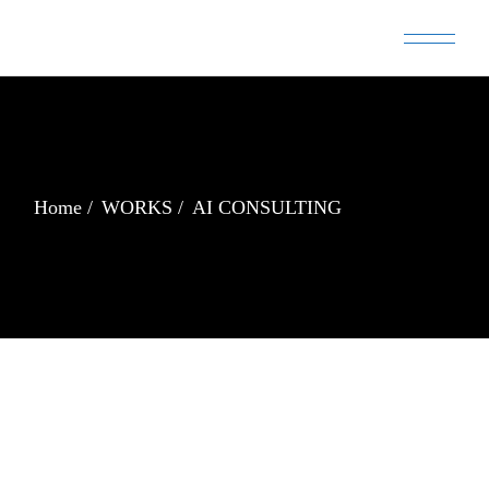
Skip
to
the
content
Home
WORKS
AI CONSULTING